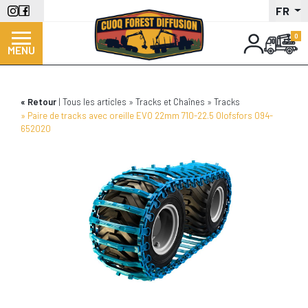
Aller
FR
au
contenu
MENU
principal
Retour
Tous les articles
Tracks et Chaînes
Tracks
Paire de tracks avec oreille EVO 22mm 710-22.5 Olofsfors 094-
652020