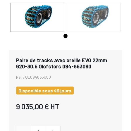
Paire de tracks avec oreille EVO 22mm
620-30.5 Olofsfors 094-653080
Réf :
OL094653080
Disponible sous 49 jours
9 035,00 €
HT