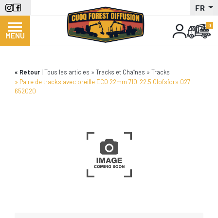
Aller
FR
au
contenu
MENU
principal
Retour
Tous les articles
Tracks et Chaînes
Tracks
Paire de tracks avec oreille ECO 22mm 710-22.5 Olofsfors 027-
652020