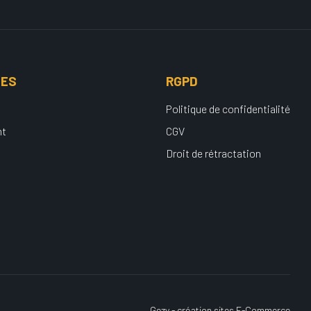
UES
RGPD
Politique de confidentialité
nt
CGV
Droit de rétractation
Gezy - création sites E-Commerce