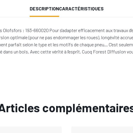
DESCRIPTION
CARACTÉRISTIQUES
Olofsfors : 193-660020 Pour s'adapter efficacement aux travaux d'exp
orsion optimale (pour ne pas endommager les roues), longévité accru
ustement parfait selon le type et les motifs de chaque pneu… C'est seu
ité dans un bois. Avec cette vérité à l'esprit, Cuoq Forest Diffusion 
Articles complémentaire