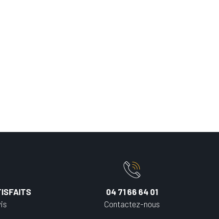
ISFAITS
04 71 66 64 01
is
Contactez-nous