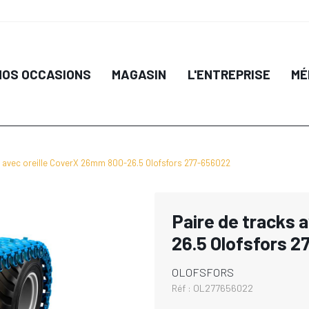
NOS OCCASIONS
MAGASIN
L'ENTREPRISE
MÉ
s avec oreille CoverX 26mm 800-26.5 Olofsfors 277-656022
Paire de tracks 
26.5 Olofsfors 
OLOFSFORS
Réf :
OL277656022