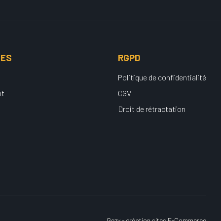
UES
RGPD
Politique de confidentialité
nt
CGV
Droit de rétractation
Gezy - création sites E-Commerce