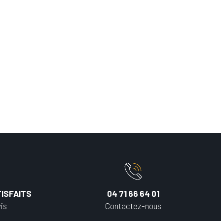
ISFAITS
04 71 66 64 01
is
Contactez-nous