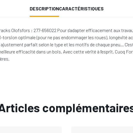
DESCRIPTION
CARACTÉRISTIQUES
cks Olofsfors : 277-656022 Pour s'adapter efficacement aux travaux d
i-torsion optimale (pour ne pas endommager les roues), longévité ac
in, ajustement parfait selon le type et les motifs de chaque pneu… C'
eilleure efficacité dans un bois. Avec cette vérité à l'esprit, Cuoq
ères.
Articles complémentaire