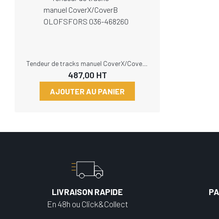
Tendeur de tracks manuel CoverX/CoverB OLOFSFORS 036-468260
487,00
HT
AJOUTER AU PANIER
LIVRAISON RAPIDE
PA
En 48h ou Click&Collect