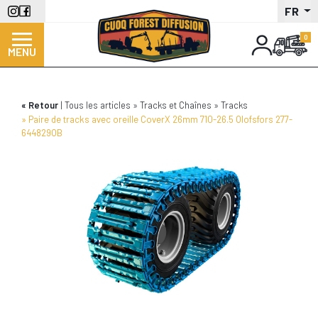
Aller
FR
au
contenu
MENU
principal
Retour
Tous les articles
Tracks et Chaînes
Tracks
Paire de tracks avec oreille CoverX 26mm 710-26.5 Olofsfors 277-
644829OB