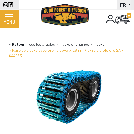
Aller
FR
au
contenu
MENU
principal
Retour
Tous les articles
Tracks et Chaînes
Tracks
Paire de tracks avec oreille CoverX 26mm 710-26.5 Olofsfors 277-
644033