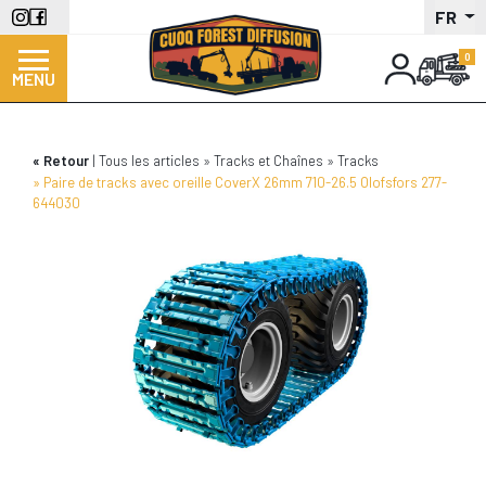
Aller
FR
au
contenu
MENU
principal
Retour
Tous les articles
Tracks et Chaînes
Tracks
Paire de tracks avec oreille CoverX 26mm 710-26.5 Olofsfors 277-
644030