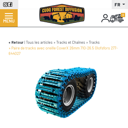
Aller
FR
au
contenu
MENU
principal
Retour
Tous les articles
Tracks et Chaînes
Tracks
Paire de tracks avec oreille CoverX 26mm 710-26.5 Olofsfors 277-
644027