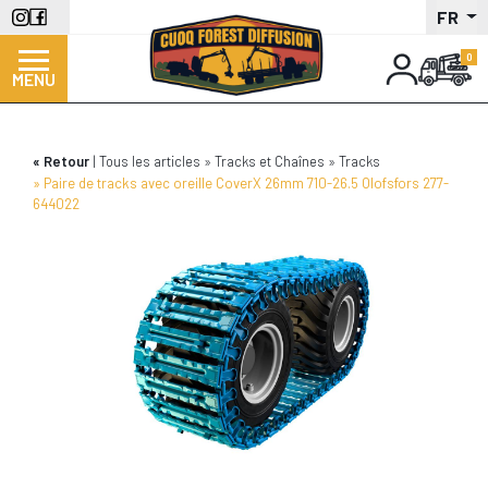
Aller
FR
au
contenu
MENU
principal
Retour
Tous les articles
Tracks et Chaînes
Tracks
Paire de tracks avec oreille CoverX 26mm 710-26.5 Olofsfors 277-
644022