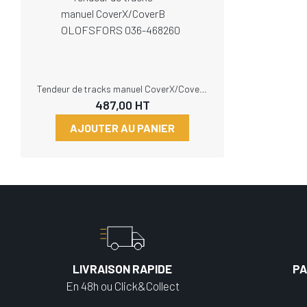
Tendeur de tracks manuel CoverX/CoverB OLOFSFORS 036-468260
487,00
HT
AJOUTER AU PANIER
LIVRAISON RAPIDE
PA
En 48h ou Click&Collect