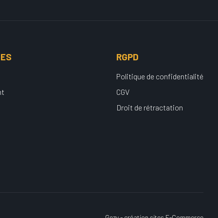
UES
RGPD
Politique de confidentialité
nt
CGV
Droit de rétractation
Gezy - création sites E-Commerce