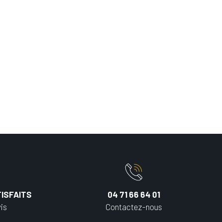
ISFAITS
04 71 66 64 01
is
Contactez-nous