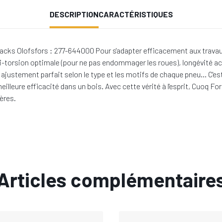
DESCRIPTION
CARACTÉRISTIQUES
cks Olofsfors : 277-644000 Pour s'adapter efficacement aux travaux d
i-torsion optimale (pour ne pas endommager les roues), longévité ac
in, ajustement parfait selon le type et les motifs de chaque pneu… C'
eilleure efficacité dans un bois. Avec cette vérité à l'esprit, Cuoq
ères.
Articles complémentaire