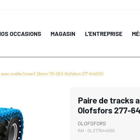
NOS OCCASIONS
MAGASIN
L'ENTREPRISE
MÉ
s avec oreille CoverX 26mm 710-26.5 Olofsfors 277-644000
Paire de tracks 
Olofsfors 277-6
OLOFSFORS
Réf :
OL277644000