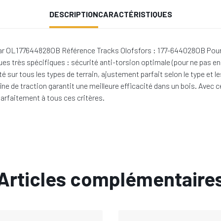
DESCRIPTION
CARACTÉRISTIQUES
ar OL177644828OB Référence Tracks Olofsfors : 177-644028OB Pour s'
ues très spécifiques : sécurité anti-torsion optimale (pour ne pas 
ité sur tous les types de terrain, ajustement parfait selon le type e
ne de traction garantit une meilleure efficacité dans un bois. Avec c
arfaitement à tous ces critères.
Articles complémentaire