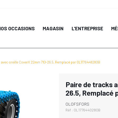
NOS OCCASIONS
MAGASIN
L'ENTREPRISE
MÉ
s avec oreille CoverX 22mm 710-26.5, Remplacé par OL177644828OB
Paire de tracks 
26.5, Remplacé
OLOFSFORS
Réf :
OL177644028OB