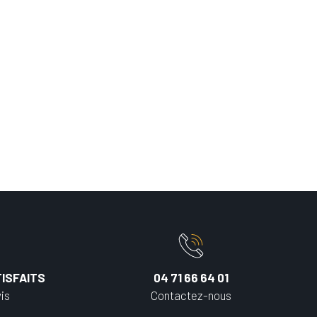
ISFAITS
04 71 66 64 01
is
Contactez-nous