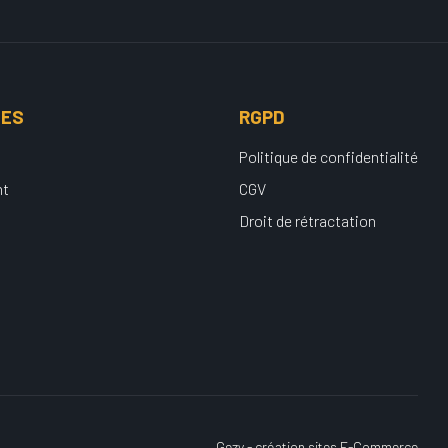
UES
RGPD
Politique de confidentialité
nt
CGV
Droit de rétractation
Gezy - création sites E-Commerce