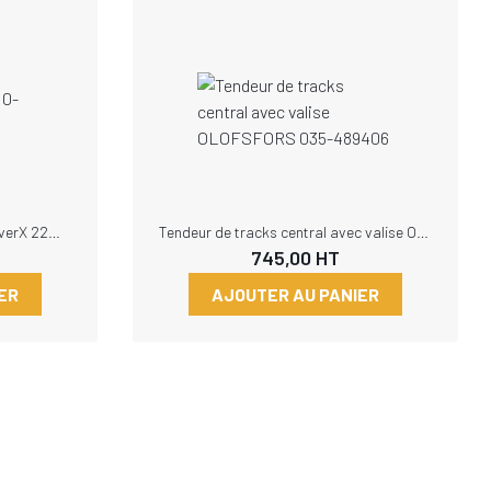
Paire de tracks avec oreille CoverX 22mm 710-26.5 Olofsfors 177-644828OB
Tendeur de tracks central avec valise OLOFSFORS 035-489406
745,00
HT
ER
AJOUTER AU PANIER