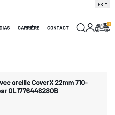
FR
DIAS
CARRIÈRE
CONTACT
avec oreille CoverX 22mm 710-
 par OL177644828OB