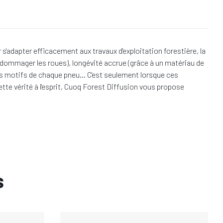
adapter efficacement aux travaux d'exploitation forestière, la
endommager les roues), longévité accrue (grâce à un matériau de
t les motifs de chaque pneu… C'est seulement lorsque ces
ette vérité à l'esprit, Cuoq Forest Diffusion vous propose
s