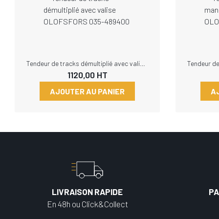
Tendeur de tracks démultiplié avec valise OLOFSFORS 035-489400
1120,00
HT
AJOUTER AU PANIER
A
LIVRAISON RAPIDE
PA
En 48h ou Click&Collect