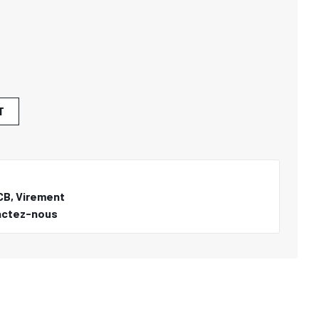
T
CB, Virement
actez-nous