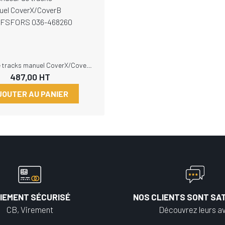
Tendeur de tracks manuel CoverX/CoverB OLOFSFORS 036-468260
487,00
HT
JOUTER AU PANIER
IEMENT SÉCURISÉ
NOS CLIENTS SONT SAT
CB, Virement
Découvrez leurs av