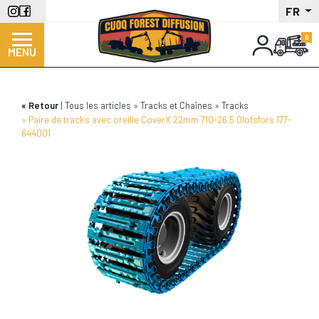
Aller
FR
au
contenu
MENU
principal
Retour
Tous les articles
Tracks et Chaînes
Tracks
Paire de tracks avec oreille CoverX 22mm 710-26.5 Olofsfors 177-
644001