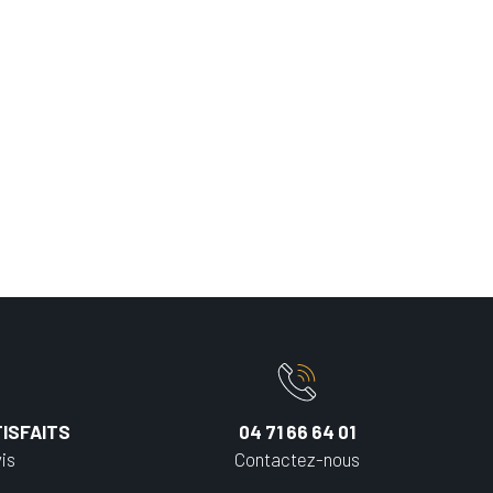
ISFAITS
04 71 66 64 01
is
Contactez-nous