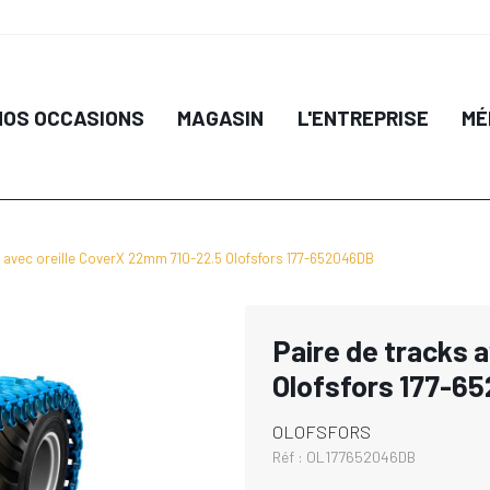
NOS OCCASIONS
MAGASIN
L'ENTREPRISE
MÉ
s avec oreille CoverX 22mm 710-22.5 Olofsfors 177-652046DB
Paire de tracks 
Olofsfors 177-6
OLOFSFORS
Réf :
OL177652046DB