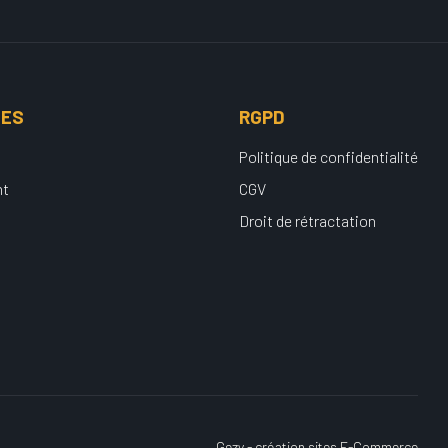
UES
RGPD
Politique de confidentialité
nt
CGV
Droit de rétractation
Gezy - création sites E-Commerce