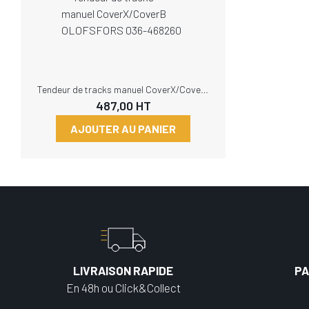
Tendeur de tracks manuel CoverX/CoverB OLOFSFORS 036-468260
487,00
HT
AJOUTER AU PANIER
LIVRAISON RAPIDE
PA
En 48h ou Click&Collect