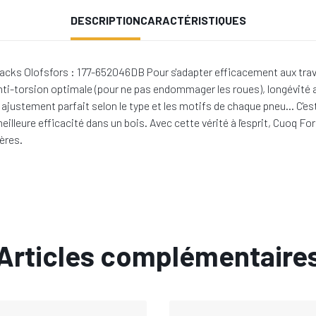
DESCRIPTION
CARACTÉRISTIQUES
cks Olofsfors : 177-652046DB Pour s'adapter efficacement aux travaux
nti-torsion optimale (pour ne pas endommager les roues), longévité 
in, ajustement parfait selon le type et les motifs de chaque pneu… C'
eilleure efficacité dans un bois. Avec cette vérité à l'esprit, Cuoq
ères.
Articles complémentaire