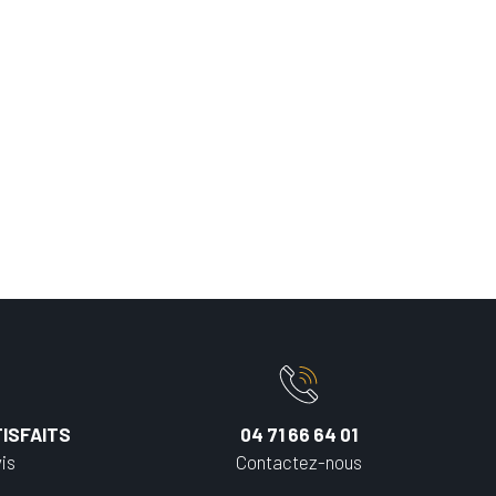
ISFAITS
04 71 66 64 01
is
Contactez-nous