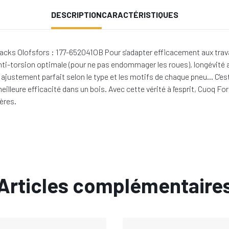
DESCRIPTION
CARACTÉRISTIQUES
cks Olofsfors : 177-652041OB Pour s'adapter efficacement aux travaux
nti-torsion optimale (pour ne pas endommager les roues), longévité 
in, ajustement parfait selon le type et les motifs de chaque pneu… C'
eilleure efficacité dans un bois. Avec cette vérité à l'esprit, Cuoq
ères.
Articles complémentaire