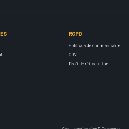
UES
RGPD
Politique de confidentialité
nt
CGV
Droit de rétractation
Gezy - création sites E-Commerce