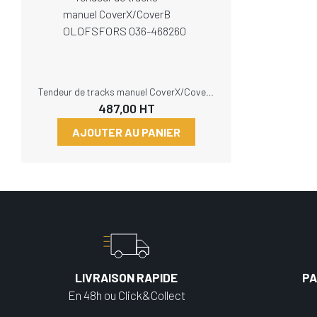
Tendeur de tracks manuel CoverX/CoverB OLOFSFORS 036-468260
487,00
HT
AJOUTER AU PANIER
LIVRAISON RAPIDE
PA
En 48h ou Click&Collect