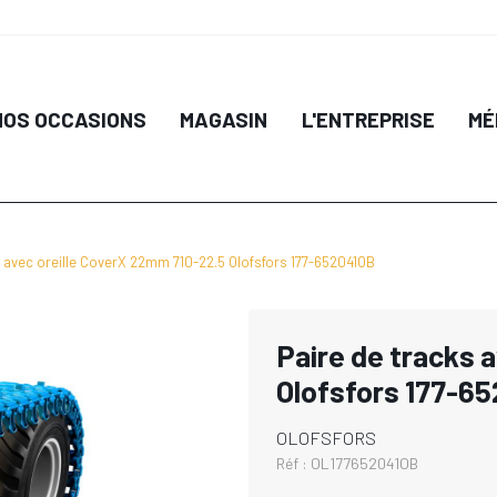
NOS OCCASIONS
MAGASIN
L'ENTREPRISE
MÉ
s avec oreille CoverX 22mm 710-22.5 Olofsfors 177-652041OB
Paire de tracks 
Olofsfors 177-6
OLOFSFORS
Réf :
OL177652041OB