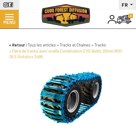
Aller
FR
au
contenu
MENU
principal
Retour
Tous les articles
Tracks et Chaînes
Tracks
Paire de tracks avec oreille Combination EVO-Baltic 26mm 800-
26.5 Olofsfors 2496