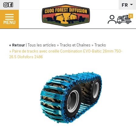
Aller
FR
au
contenu
MENU
principal
Retour
Tous les articles
Tracks et Chaînes
Tracks
Paire de tracks avec oreille Combination EVO-Baltic 26mm 750-
26.5 Olofsfors 2496