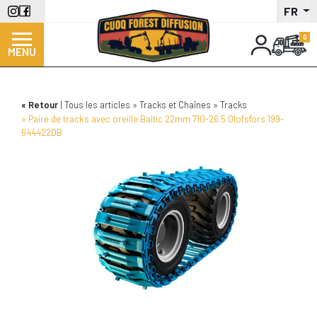
Aller
FR
au
contenu
MENU
principal
Retour
Tous les articles
Tracks et Chaînes
Tracks
Paire de tracks avec oreille Baltic 22mm 710-26.5 Olofsfors 199-
644422DB