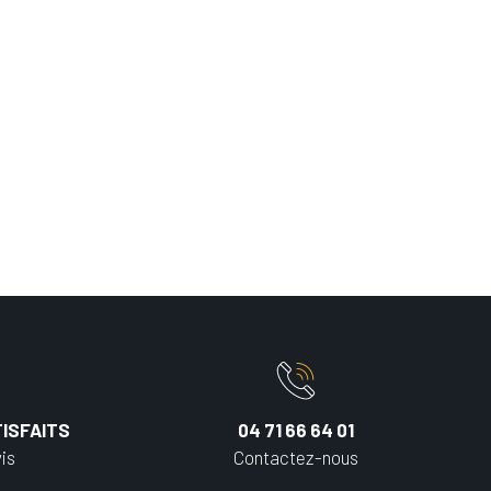
ISFAITS
04 71 66 64 01
is
Contactez-nous