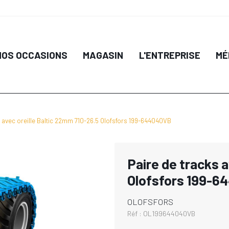
NOS OCCASIONS
MAGASIN
L'ENTREPRISE
MÉ
s avec oreille Baltic 22mm 710-26.5 Olofsfors 199-644040VB
Paire de tracks 
Olofsfors 199-
OLOFSFORS
Réf :
OL199644040VB