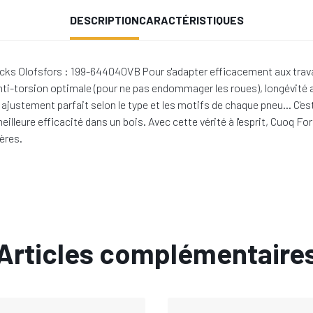
DESCRIPTION
CARACTÉRISTIQUES
cks Olofsfors : 199-644040VB Pour s'adapter efficacement aux travaux
nti-torsion optimale (pour ne pas endommager les roues), longévité 
in, ajustement parfait selon le type et les motifs de chaque pneu… C'
eilleure efficacité dans un bois. Avec cette vérité à l'esprit, Cuoq
ères.
Articles complémentaire