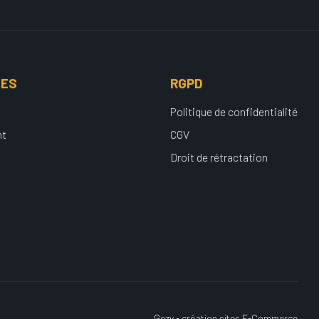
UES
RGPD
Politique de confidentialité
nt
CGV
Droit de rétractation
Gezy - création sites E-Commerce