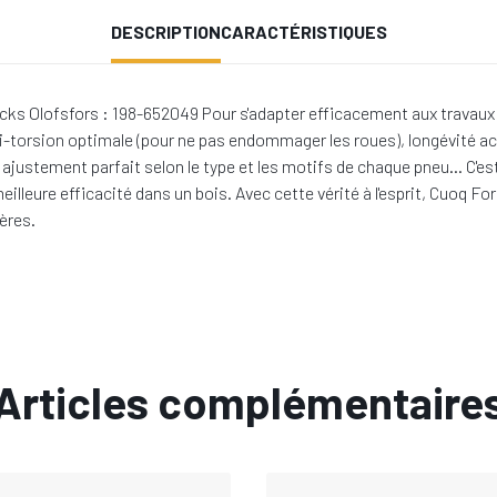
DESCRIPTION
CARACTÉRISTIQUES
ks Olofsfors : 198-652049 Pour s'adapter efficacement aux travaux d'
i-torsion optimale (pour ne pas endommager les roues), longévité ac
in, ajustement parfait selon le type et les motifs de chaque pneu… C'
eilleure efficacité dans un bois. Avec cette vérité à l'esprit, Cuoq
ères.
Articles complémentaire