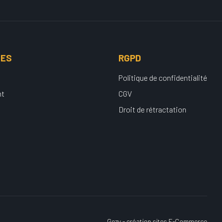
UES
RGPD
Politique de confidentialité
nt
CGV
Droit de rétractation
Gezy - création sites E-Commerce