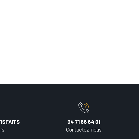
ISFAITS
04 71 66 64 01
is
Contactez-nous