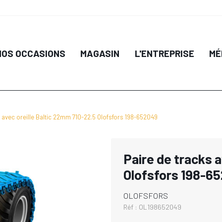
NOS OCCASIONS
MAGASIN
L'ENTREPRISE
MÉ
s avec oreille Baltic 22mm 710-22.5 Olofsfors 198-652049
Paire de tracks 
Olofsfors 198-6
OLOFSFORS
Réf :
OL198652049