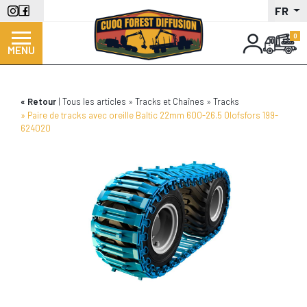
Aller
FR
au
contenu
MENU
principal
Retour
Tous les articles
Tracks et Chaînes
Tracks
Paire de tracks avec oreille Baltic 22mm 600-26.5 Olofsfors 199-
624020