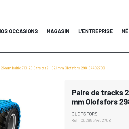
NOS OCCASIONS
MAGASIN
L'ENTREPRISE
MÉ
s 26mm baltic 710-26.5 trs trs2 - 921 mm Olofsfors 298-644027OB
Paire de tracks 2
mm Olofsfors 2
OLOFSFORS
Réf :
OL298644027OB