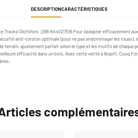
DESCRIPTION
CARACTÉRISTIQUES
e Tracks Olofsfors :298-644027OB Pour s'adapter efficacement aux tra
sécurité anti-torsion optimale (pour ne pas endommager les roues), l
s de terrain, ajustement parfait selon le type et les motifs de chaqu
eilleure efficacité dans un bois. Avec cette vérité à l'esprit, Cuoq
ères.
Articles complémentaire