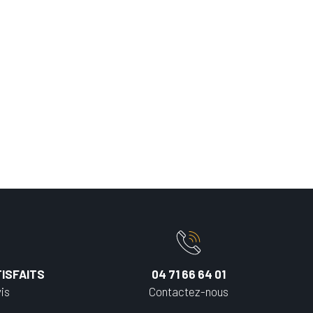
ISFAITS
04 71 66 64 01
is
Contactez-nous