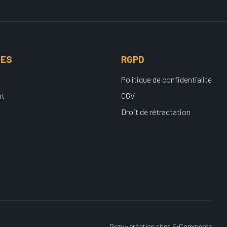
UES
RGPD
Politique de confidentialité
nt
CGV
Droit de rétractation
Gezy - création sites E-Commerce