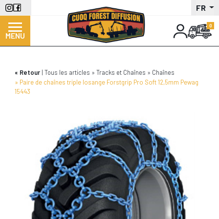
Aller
FR
au
contenu
MENU
principal
Retour
Tous les articles
Tracks et Chaînes
Chaînes
Paire de chaînes triple losange Forstgrip Pro Soft 12,5mm Pewag
15443