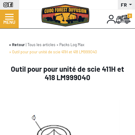
Aller
FR
au
contenu
MENU
principal
Retour
Tous les articles
Packs Log Max
Outil pour pour unité de scie 411H et 418 LM999040
Outil pour pour unité de scie 411H et
418 LM999040
1