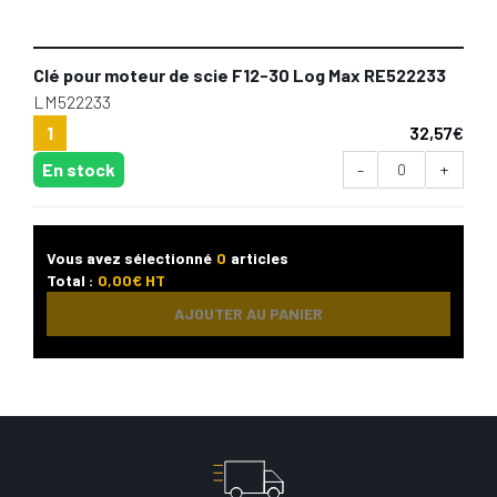
Clé pour moteur de scie F12-30 Log Max RE522233
LM522233
1
32,57
€
En stock
-
+
Vous avez sélectionné
0
articles
Total :
0,00
€ HT
AJOUTER AU PANIER