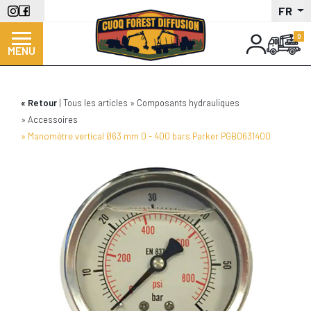
Aller
FR
au
contenu
MENU
principal
Retour
Tous les articles
Composants hydrauliques
Accessoires
Manomètre vertical Ø63 mm 0 - 400 bars Parker PGB0631400