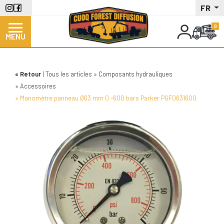
Aller
FR
au
contenu
MENU
principal
Retour
Tous les articles
Composants hydrauliques
Accessoires
Manomètre panneau Ø63 mm 0 -600 bars Parker PGF0631600