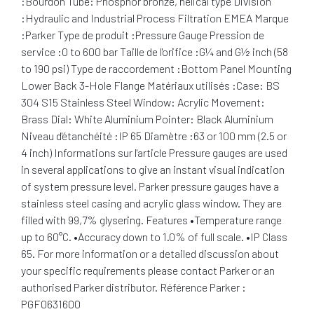
:Bourdon Tube: Phosphor bronze, helical type Division
:Hydraulic and Industrial Process Filtration EMEA Marque
:Parker Type de produit :Pressure Gauge Pression de
service :0 to 600 bar Taille de l'orifice :G¼ and G½ inch (58
to 190 psi) Type de raccordement :Bottom Panel Mounting
Lower Back 3-Hole Flange Matériaux utilisés :Case: BS
304 S15 Stainless Steel Window: Acrylic Movement:
Brass Dial: White Aluminium Pointer: Black Aluminium
Niveau d'étanchéité :IP 65 Diamètre :63 or 100 mm (2.5 or
4 inch) Informations sur l'article Pressure gauges are used
in several applications to give an instant visual indication
of system pressure level. Parker pressure gauges have a
stainless steel casing and acrylic glass window. They are
filled with 99,7% glysering. Features •Temperature range
up to 60°C. •Accuracy down to 1.0% of full scale. •IP Class
65. For more information or a detailed discussion about
your specific requirements please contact Parker or an
authorised Parker distributor. Référence Parker :
PGF0631600