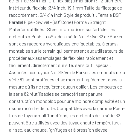
de l'orifice :3/4 inch D.I. flexible (dimension) :-12 Diamètre
intérieur du flexible :3/4 inch, 19,1 mm Taille du filetage de
raccordement :3/4x14 inch Style de produit :Female BSP
Parallel Pipe - Swivel - (60° Cone) Forme :Straight
Matériaux utilisés :Steel Informations sur l'article Les
embouts « Push-Lok® » de la série No-Skive 82 de Parker
sont des raccords hydrauliques encliquetables, à crans,
montables sur le terrain qui permettent aux utilisateurs de
procéder aux assemblages de flexibles rapidement et
facilement, directement sur site, sans outil spécial.
Associés aux tuyaux No-Skive de Parker, les embouts de la
série 82 sont pratiques et se montent rapidement dans la
mesure où ils ne requièrent aucun collier. Les embouts de
la série 82 réutilisables se caractérisent par une
construction monobloc pour une moindre complexité et un
risque moindre de fuite. Compatibles avec la gamme Push-
Lok de tuyaux multifonctions, les embouts de la série 82
peuvent être utilisés avec des tuyaux haute température,
air sec, eau chaude, ignifuges et à pression élevée.