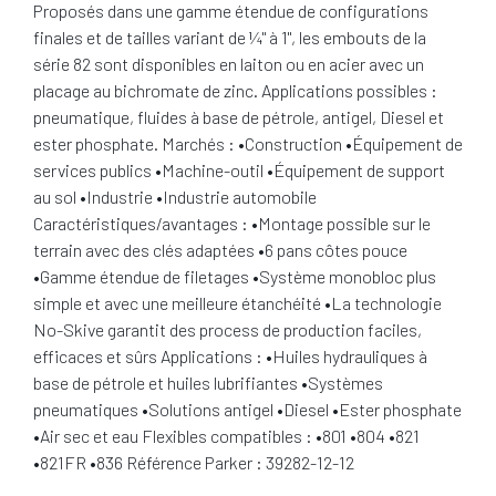
Proposés dans une gamme étendue de configurations
finales et de tailles variant de ¼" à 1", les embouts de la
série 82 sont disponibles en laiton ou en acier avec un
placage au bichromate de zinc. Applications possibles :
pneumatique, fluides à base de pétrole, antigel, Diesel et
ester phosphate. Marchés : •Construction •Équipement de
services publics •Machine-outil •Équipement de support
au sol •Industrie •Industrie automobile
Caractéristiques/avantages : •Montage possible sur le
terrain avec des clés adaptées •6 pans côtes pouce
•Gamme étendue de filetages •Système monobloc plus
simple et avec une meilleure étanchéité •La technologie
No-Skive garantit des process de production faciles,
efficaces et sûrs Applications : •Huiles hydrauliques à
base de pétrole et huiles lubrifiantes •Systèmes
pneumatiques •Solutions antigel •Diesel •Ester phosphate
•Air sec et eau Flexibles compatibles : •801 •804 •821
•821FR •836 Référence Parker : 39282-12-12