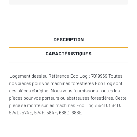
DESCRIPTION
CARACTÉRISTIQUES
Logement d'essieu Référence Eco Log : 7019969 Toutes
nos pièces pour vos machines forestières Eco Log sont
des pièces d'origine. Nous vous fournissons Toutes les
pièces pour vos porteurs ou abatteuses forestières. Cette
pièce se monte sur les machines Eco Log :554D, 564D,
574D, 574E, 574F, 584F, 688D, 688E