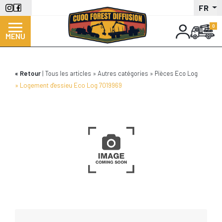
Aller
FR
au
contenu
MENU
principal
Retour
Tous les articles
Autres catégories
Pièces Eco Log
Logement d'essieu Eco Log 7019969