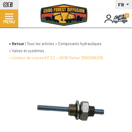
Aller
FR
au
contenu
MENU
principal
Retour
Tous les articles
Composants hydrauliques
Valves et systèmes
Limiteur de course KIT EC + A036 Parker 393000K036