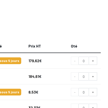
té
Prix HT
Qté
179,62
€
-
+
sous 5 jours
184,61
€
-
+
8,53
€
-
+
sous 5 jours
32,33
€
-
+