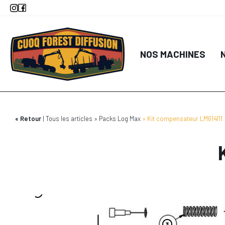
Aller
au
contenu
principal
NOS MACHINES
Retour
Tous les articles
Packs Log Max
Kit compensateur LM614111
3