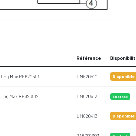
Référence
Disponibili
 K Log Max RE620510
LM620510
Disponible 
 K Log Max RE620512
LM620512
En stock
LM620413
Disponible 
PA6760303