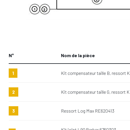
1
2
N°
Nom de la pièce
1
Kit compensateur taille B, ressort
2
Kit compensateur taille G, ressort
3
Ressort Log Max RE620413
Kit joint L90 Parker 6760303