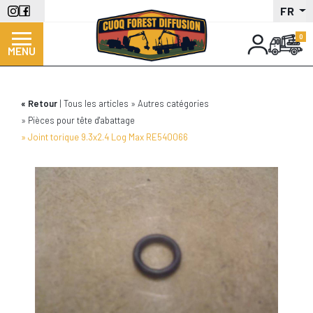
Aller
FR
au
contenu
MENU
principal
Retour
Tous les articles
Autres catégories
Pièces pour tête d'abattage
Joint torique 9.3x2.4 Log Max RE540066