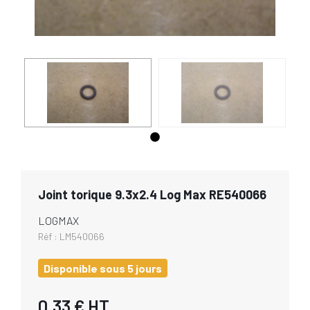
Joint torique 9.3x2.4 Log Max RE540066
LOGMAX
Réf :
LM540066
Disponible sous 5 jours
0,33 €
HT