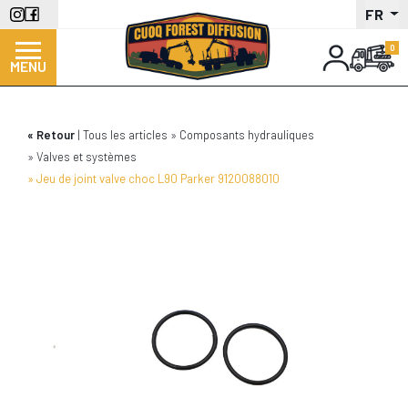
Aller
FR
au
contenu
MENU
principal
Retour
Tous les articles
Composants hydrauliques
Valves et systèmes
Jeu de joint valve choc L90 Parker 9120088010