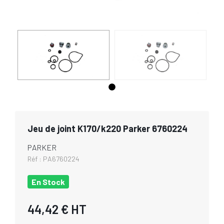
Jeu de joint K170/k220 Parker 6760224
PARKER
Réf :
PA6760224
En Stock
44,42 €
HT