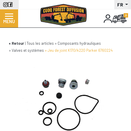
Aller
FR
au
contenu
MENU
principal
Retour
Tous les articles
Composants hydrauliques
Valves et systèmes
Jeu de joint K170/k220 Parker 6760224