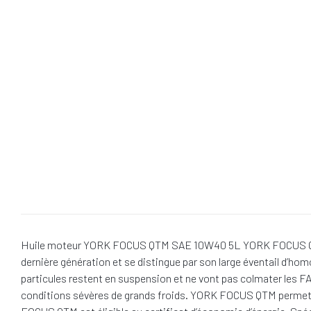
Huile moteur YORK FOCUS QTM SAE 10W40 5L YORK FOCUS QTM es
dernière génération et se distingue par son large éventail d’
particules restent en suspension et ne vont pas colmater les
conditions sévères de grands froids. YORK FOCUS QTM permet le