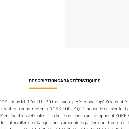
DESCRIPTION
CARACTÉRISTIQUES
t un lubrifiant UHPD très haute performance spécialement formul
homologations constructeurs. YORK FOCUS QTM possède un excellent p
 FAP équipant les véhicules. Les huiles de bases qui composent YO
s intervalles de vidanges longs préconisés par les constructeurs 