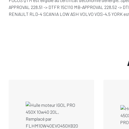
FOCUS QTM est éligible au certificat d’économie d’énergie.
APPROVAL 228.51 -> DTFR 15C110 MB-APPROVAL 228.52 -> 
RENAULT RLD-4 SCANIA LOW ASH VOLVO VDS-4.5 YORK est présent 