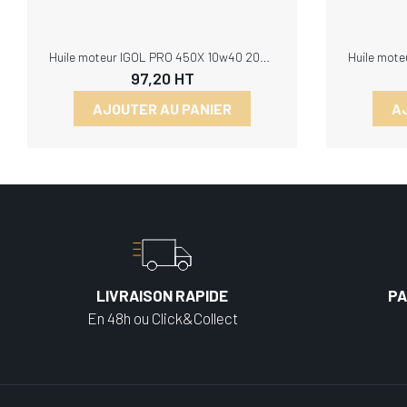
Huile moteur IGOL PRO 450X 10w40 20L, Remplacé par FLHM10W40EVO450XB20
97,20
HT
AJOUTER AU PANIER
A
LIVRAISON RAPIDE
PA
En 48h ou Click&Collect