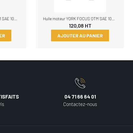
Huile moteur YORK FOCUS QTM SAE 10W40 210L
Huile moteur YORK FOCUS QTM SAE 10W40 25L, Remplacé par FLHM10W40QTMSAEB20
120,08
HT
ER
AJOUTER AU PANIER
ISFAITS
04 71 66 64 01
is
Contactez-nous