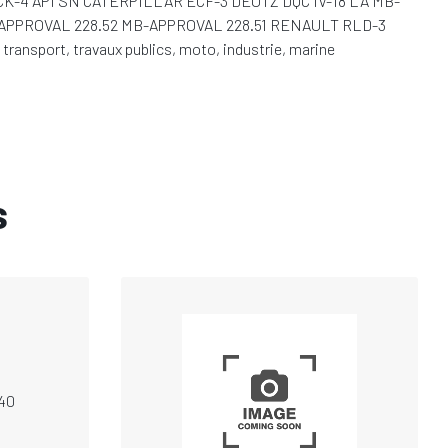
API CK-4 API SN CATERPILLAR ECF-3 DEUTZ DQC IV-18 LA MB-
B-APPROVAL 228.52 MB-APPROVAL 228.51 RENAULT RLD-3
ansport, travaux publics, moto, industrie, marine
s