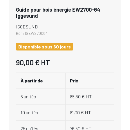
Guide pour bois énergie EW2700-64
Iggesund
IGGESUND
Réf :
IGEW270064
Disponible sous 60 jours
90,00 €
HT
À partir de
Prix
5 unités
85,50 € HT
10 unités
81,00 € HT
25 unités
76,50 € HT