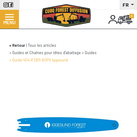
Aller
FR
au
contenu
MENU
principal
Retour
Tous les articles
Guides et Chaînes pour têtes d'abattage
Guides
Guide 404 IF2811-60PX Iggesund