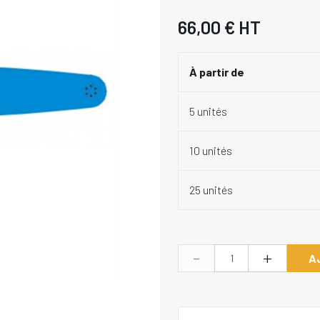
66,00 €
HT
À partir de
5 unités
10 unités
25 unités
-
+
A