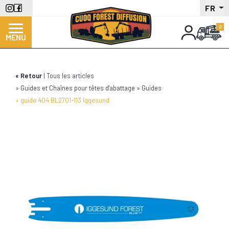
Aller
FR
au
contenu
MENU
principal
Retour
Tous les articles
Guides et Chaînes pour têtes d'abattage
Guides
guide 404 BL2701-113 Iggesund