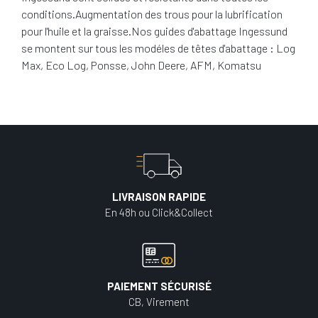
conditions.Augmentation des trous pour la lubrification
pour l'huile et la graisse.Nos guides d'abattage Ingessund
se montent sur tous les modéles de têtes d'abattage : Log
Max, Eco Log, Ponsse, John Deere, AFM, Komatsu
LIVRAISON RAPIDE
En 48h ou Click&Collect
PAIEMENT SÉCURISÉ
CB, Virement