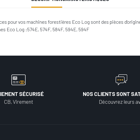
es pour vos machines forestières Eco Log sont des pièces d'origin
ines Eco Log :574E, 574F, 584F, 594E, 594F
IEMENT SÉCURISÉ
NOS CLIENTS SONT SAT
CB, Virement
Découvrez leurs av