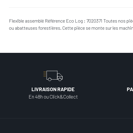
Flexible assemblé Référence Eco Log : 7020371 Toutes nos pièc
ou abatteuses forestières. Cette pièce se monte sur les mach
LIVRAISON RAPIDE
PA
En 48h ou Click&Collect