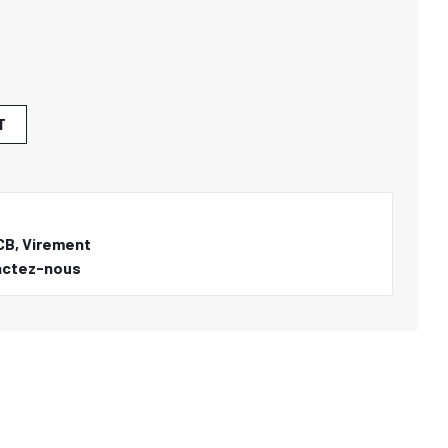
T
CB, Virement
actez-nous