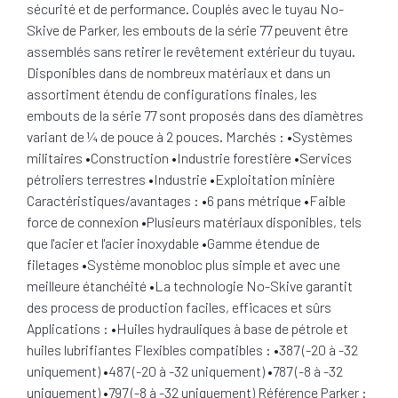
sécurité et de performance. Couplés avec le tuyau No-
Skive de Parker, les embouts de la série 77 peuvent être
assemblés sans retirer le revêtement extérieur du tuyau.
Disponibles dans de nombreux matériaux et dans un
assortiment étendu de configurations finales, les
embouts de la série 77 sont proposés dans des diamètres
variant de ¼ de pouce à 2 pouces. Marchés : •Systèmes
militaires •Construction •Industrie forestière •Services
pétroliers terrestres •Industrie •Exploitation minière
Caractéristiques/avantages : •6 pans métrique •Faible
force de connexion •Plusieurs matériaux disponibles, tels
que l'acier et l'acier inoxydable •Gamme étendue de
filetages •Système monobloc plus simple et avec une
meilleure étanchéité •La technologie No-Skive garantit
des process de production faciles, efficaces et sûrs
Applications : •Huiles hydrauliques à base de pétrole et
huiles lubrifiantes Flexibles compatibles : •387 (-20 à -32
uniquement) •487 (-20 à -32 uniquement) •787 (-8 à -32
uniquement) •797 (-8 à -32 uniquement) Référence Parker :