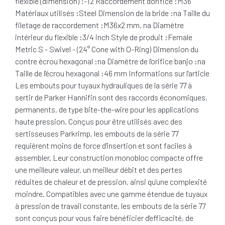
flexible (dimension) :-12 Raccordement d'orifice :M36
Matériaux utilisés :Steel Dimension de la bride :na Taille du
filetage de raccordement :M36x2 mm, na Diamètre
intérieur du flexible :3/4 inch Style de produit :Female
Metric S - Swivel - (24° Cone with O-Ring) Dimension du
contre écrou hexagonal :na Diamètre de l'orifice banjo :na
Taille de l'écrou hexagonal :46 mm Informations sur l'article
Les embouts pour tuyaux hydrauliques de la série 77 à
sertir de Parker Hannifin sont des raccords économiques,
permanents, de type bite-the-wire pour les applications
haute pression. Conçus pour être utilisés avec des
sertisseuses Parkrimp, les embouts de la série 77
requièrent moins de force d'insertion et sont faciles à
assembler. Leur construction monobloc compacte offre
une meilleure valeur, un meilleur débit et des pertes
réduites de chaleur et de pression, ainsi qu'une complexité
moindre. Compatibles avec une gamme étendue de tuyaux
à pression de travail constante, les embouts de la série 77
sont conçus pour vous faire bénéficier d'efficacité, de