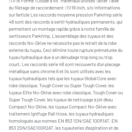
:11/16 Forme :Coudé à 45° Matériaux utilisés :acier Taille
du filetage de raccordement :11/16 inch, s/o Informations
sur l'article Les raccords moyenne pression Parkrimp série
48 sont des raccords à sertir hydrauliques permanents, qui
permettent un montage rapide grâce à notre famille de
sertisseurs Parkrimp. L'assemblage des tuyaux et des
raccords No-Skive ne nécessite pas le retrait de la robe
externe du tuyau. Ceci élimine toute rupture prématurée du
tuyau hydraulique due à un dénudage trop long ou trop
court. Les raccords série 48 sont recouverts d'un placage
métallique sans chrome 6 et ils sont utilisés avec les
tuyaux hydrauliques tels que les tuyaux Global Core avec
robe classique, Tough Cover ou Super Tough Cover, les
tuyaux Elite No-Skive avec robe classique, Tough Cover ou
Super Tough Cover, les tuyaux de nettoyage à jet d'eau
Compact No-Skive, les tuyaux Compact No-Skive avec
traitement ignifuge Rail Hose, les tuyaux hydrauliques
homologués aux normes EN 853 1SN/SAE 100R1AT, EN
853 2SN/SAE100R2AT, les tuyauteries d'aspiration et de