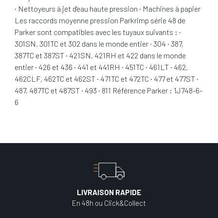
· Nettoyeurs à jet d'eau haute pression · Machines à papier
Les raccords moyenne pression Parkrimp série 48 de
Parker sont compatibles avec les tuyaux suivants : ·
301SN, 301TC et 302 dans le monde entier · 304 · 387,
387TC et 387ST · 421SN, 421RH et 422 dans le monde
entier · 426 et 436 · 441 et 441RH · 451TC · 461LT · 462,
462CLF, 462TC et 462ST · 471TC et 472TC · 477 et 477ST ·
487, 487TC et 487ST · 493 · 811 Référence Parker : 1J748-6-
6
LIVRAISON RAPIDE
En 48h ou Click&Collect