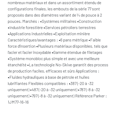
nombreux matériaux et dans un assortiment étendu de
configurations finales, les embouts de la série 77 sont
proposés dans des diamètres variant de ¼ de pouce à 2
pouces. Marchés : •Systèmes militaires •Construction
•Industrie forestière •Services pétroliers terrestres
•Applications industrielles •Exploitation minière
Caractéristiques/avantages : •6 pans métrique •Faible
force d'insertion •Plusieurs matériaux disponibles, tels que
l'acier et l'acier inoxydable •Gamme étendue de filetages
•Système monobloc plus simple et avec une meilleure
étanchéité •La technologie No-Skive garantit des process
de production faciles, efficaces et sûrs Applications :
•Fluides hydrauliques à base de pétrole et huiles
lubrifiantes Flexibles compatibles : •387 (-20 à -32
uniquement) •487 (-20 à -32 uniquement) •787 (-8 à -32
uniquement) •797 (-8 à -32 uniquement) Référence Parker :
1JM77-16-16