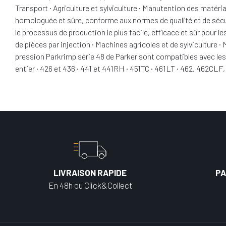
Transport · Agriculture et sylviculture · Manutention des matér
homologuée et sûre, conforme aux normes de qualité et de sécurit
le processus de production le plus facile, efficace et sûr pour 
de pièces par injection · Machines agricoles et de sylvicultur
pression Parkrimp série 48 de Parker sont compatibles avec les
entier · 426 et 436 · 441 et 441RH · 451TC · 461LT · 462, 462CLF
LIVRAISON RAPIDE
PA
En 48h ou Click&Collect