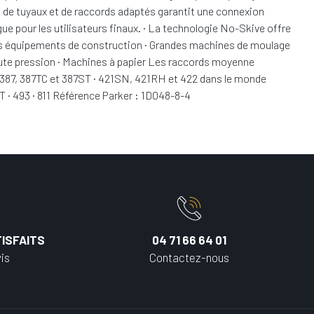
on de tuyaux et de raccords adaptés garantit une connexion
gue pour les utilisateurs finaux. · La technologie No-Skive offre
us les équipements de construction · Grandes machines de moulage
haute pression · Machines à papier Les raccords moyenne
 · 387, 387TC et 387ST · 421SN, 421RH et 422 dans le monde
T · 493 · 811 Référence Parker : 1D048-8-4
ISFAITS
04 71 66 64 01
is
Contactez-nous