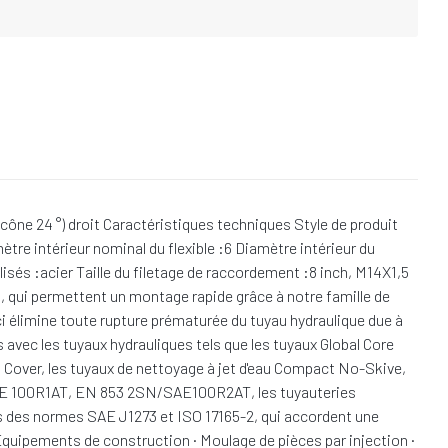
ône 24 °) droit Caractéristiques techniques Style de produit
ètre intérieur nominal du flexible :6 Diamètre intérieur du
ilisés :acier Taille du filetage de raccordement :8 inch, M14X1,5
, qui permettent un montage rapide grâce à notre famille de
i élimine toute rupture prématurée du tuyau hydraulique due à
 avec les tuyaux hydrauliques tels que les tuyaux Global Core
 Cover, les tuyaux de nettoyage à jet d'eau Compact No-Skive,
SAE 100R1AT, EN 853 2SN/SAE100R2AT, les tuyauteries
es des normes SAE J1273 et ISO 17165-2, qui accordent une
· Équipements de construction · Moulage de pièces par injection ·