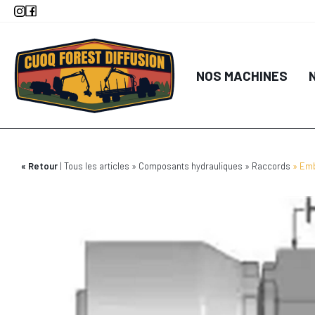
Aller
au
contenu
principal
NOS MACHINES
Retour
Tous les articles
Composants hydrauliques
Raccords
Emb