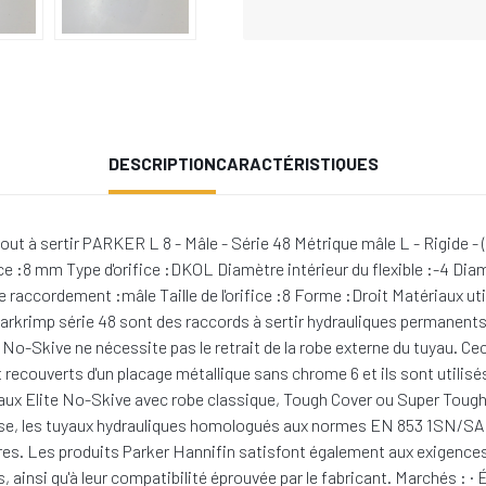
DESCRIPTION
CARACTÉRISTIQUES
 sertir PARKER L 8 - Mâle - Série 48 Métrique mâle L - Rigide - (c
fice :8 mm Type d'orifice :DKOL Diamètre intérieur du flexible :-4 Diam
de raccordement :mâle Taille de l'orifice :8 Forme :Droit Matériaux ut
rkrimp série 48 sont des raccords à sertir hydrauliques permanents
o-Skive ne nécessite pas le retrait de la robe externe du tuyau. Cec
recouverts d'un placage métallique sans chrome 6 et ils sont utilisés
aux Elite No-Skive avec robe classique, Tough Cover ou Super Tough
Hose, les tuyaux hydrauliques homologués aux normes EN 853 1SN/
tres. Les produits Parker Hannifin satisfont également aux exigenc
s, ainsi qu'à leur compatibilité éprouvée par le fabricant. Marchés : 