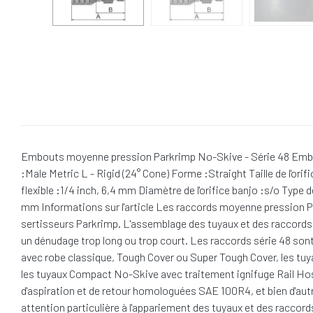
Embouts moyenne pression Parkrimp No-Skive - Série 48 Embout à
:Male Metric L - Rigid (24° Cone) Forme :Straight Taille de l'ori
flexible :1/4 inch, 6,4 mm Diamètre de l'orifice banjo :s/o Type 
mm Informations sur l'article Les raccords moyenne pression Pa
sertisseurs Parkrimp. L'assemblage des tuyaux et des raccords N
un dénudage trop long ou trop court. Les raccords série 48 sont 
avec robe classique, Tough Cover ou Super Tough Cover, les tuy
les tuyaux Compact No-Skive avec traitement ignifuge Rail 
d'aspiration et de retour homologuées SAE 100R4, et bien d'au
attention particulière à l'appariement des tuyaux et des raccord