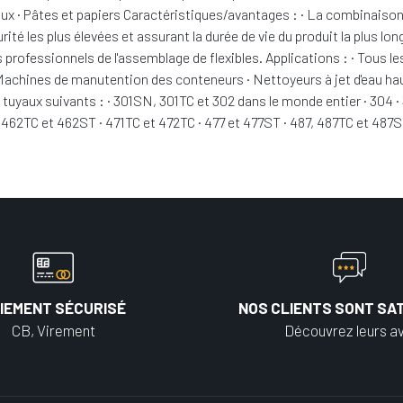
iaux · Pâtes et papiers Caractéristiques/avantages : · La combinais
é les plus élevées et assurant la durée de vie du produit la plus lon
les professionnels de l'assemblage de flexibles. Applications : · To
e · Machines de manutention des conteneurs · Nettoyeurs à jet d'eau 
 tuyaux suivants : · 301SN, 301TC et 302 dans le monde entier · 304
, 462TC et 462ST · 471TC et 472TC · 477 et 477ST · 487, 487TC et 487S
IEMENT SÉCURISÉ
NOS CLIENTS SONT SAT
CB, Virement
Découvrez leurs av