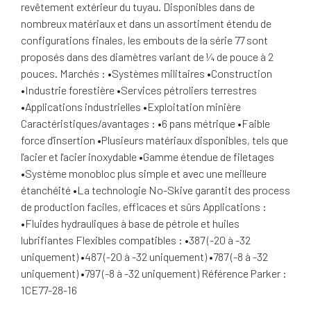
revêtement extérieur du tuyau. Disponibles dans de
nombreux matériaux et dans un assortiment étendu de
configurations finales, les embouts de la série 77 sont
proposés dans des diamètres variant de ¼ de pouce à 2
pouces. Marchés : •Systèmes militaires •Construction
•Industrie forestière •Services pétroliers terrestres
•Applications industrielles •Exploitation minière
Caractéristiques/avantages : •6 pans métrique •Faible
force d'insertion •Plusieurs matériaux disponibles, tels que
l'acier et l'acier inoxydable •Gamme étendue de filetages
•Système monobloc plus simple et avec une meilleure
étanchéité •La technologie No-Skive garantit des process
de production faciles, efficaces et sûrs Applications :
•Fluides hydrauliques à base de pétrole et huiles
lubrifiantes Flexibles compatibles : •387 (-20 à -32
uniquement) •487 (-20 à -32 uniquement) •787 (-8 à -32
uniquement) •797 (-8 à -32 uniquement) Référence Parker :
1CE77-28-16