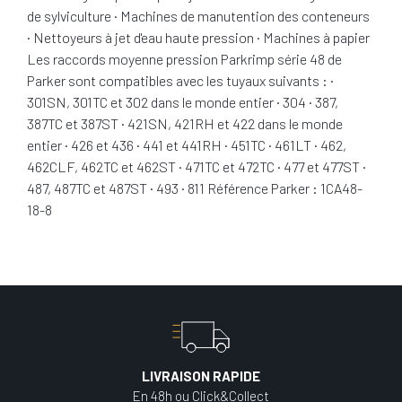
de sylviculture · Machines de manutention des conteneurs
· Nettoyeurs à jet d'eau haute pression · Machines à papier
Les raccords moyenne pression Parkrimp série 48 de
Parker sont compatibles avec les tuyaux suivants : ·
301SN, 301TC et 302 dans le monde entier · 304 · 387,
387TC et 387ST · 421SN, 421RH et 422 dans le monde
entier · 426 et 436 · 441 et 441RH · 451TC · 461LT · 462,
462CLF, 462TC et 462ST · 471TC et 472TC · 477 et 477ST ·
487, 487TC et 487ST · 493 · 811 Référence Parker : 1CA48-
18-8
LIVRAISON RAPIDE
En 48h ou Click&Collect