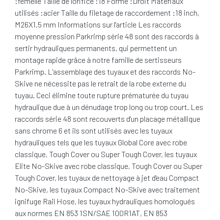
:femelle Taille de l'orifice :18 Forme :Droit Matériaux
utilisés :acier Taille du filetage de raccordement :18 inch,
M26X1,5 mm Informations sur l'article Les raccords
moyenne pression Parkrimp série 48 sont des raccords à
sertir hydrauliques permanents, qui permettent un
montage rapide grâce à notre famille de sertisseurs
Parkrimp. L'assemblage des tuyaux et des raccords No-
Skive ne nécessite pas le retrait de la robe externe du
tuyau. Ceci élimine toute rupture prématurée du tuyau
hydraulique due à un dénudage trop long ou trop court. Les
raccords série 48 sont recouverts d'un placage métallique
sans chrome 6 et ils sont utilisés avec les tuyaux
hydrauliques tels que les tuyaux Global Core avec robe
classique, Tough Cover ou Super Tough Cover, les tuyaux
Elite No-Skive avec robe classique, Tough Cover ou Super
Tough Cover, les tuyaux de nettoyage à jet d'eau Compact
No-Skive, les tuyaux Compact No-Skive avec traitement
ignifuge Rail Hose, les tuyaux hydrauliques homologués
aux normes EN 853 1SN/SAE 100R1AT, EN 853