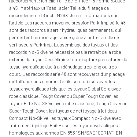
raccordement :femelle Taille de l'orifice :18 Forme :Coudé
à 45° Matériaux utilisés :acier Taille du filetage de
raccordement :18 inch, M26X1,5 mm Informations sur
l'article Les raccords moyenne pression Parkrimp série 48
sont des raccords à sertir hydrauliques permanents, qui
permettent un montage rapide grâce à notre famille de
sertisseurs Parkrimp. L'assemblage des tuyaux et des
raccords No-Skive ne nécessite pas le retrait de la robe
externe du tuyau. Ceci élimine toute rupture prématurée du
tuyau hydraulique due à un dénudage trop long ou trop
court. Les raccords série 48 sont recouverts d'un placage
métallique sans chrome 6 et ils sont utilisés avec les
tuyaux hydrauliques tels que les tuyaux Global Core avec
robe classique, Tough Cover ou Super Tough Cover, les
tuyaux Elite No-Skive avec robe classique, Tough Cover ou
Super Tough Cover, les tuyaux de nettoyage à jet d'eau
Compact No-Skive, les tuyaux Compact No-Skive avec
traitement ignifuge Rail Hose, les tuyaux hydrauliques
homologués aux normes EN 853 1SN/SAE 100R1AT, EN