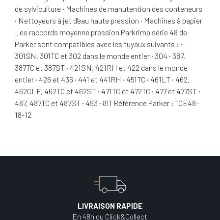
de sylviculture · Machines de manutention des conteneurs
· Nettoyeurs à jet d'eau haute pression · Machines à papier
Les raccords moyenne pression Parkrimp série 48 de
Parker sont compatibles avec les tuyaux suivants : ·
301SN, 301TC et 302 dans le monde entier · 304 · 387,
387TC et 387ST · 421SN, 421RH et 422 dans le monde
entier · 426 et 436 · 441 et 441RH · 451TC · 461LT · 462,
462CLF, 462TC et 462ST · 471TC et 472TC · 477 et 477ST ·
487, 487TC et 487ST · 493 · 811 Référence Parker : 1CE48-
18-12
LIVRAISON RAPIDE
En 48h ou Click&Collect