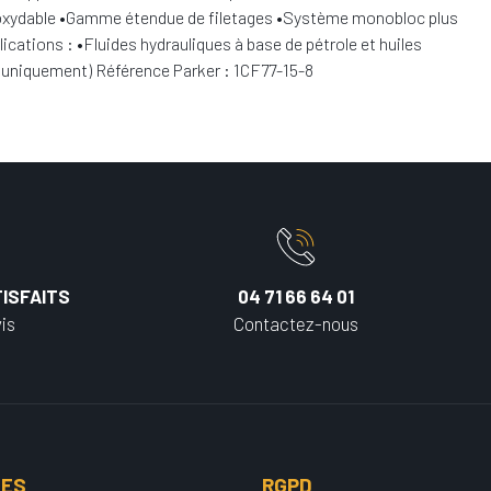
er inoxydable •Gamme étendue de filetages •Système monobloc plus
cations : •Fluides hydrauliques à base de pétrole et huiles
32 uniquement) Référence Parker : 1CF77-15-8
ISFAITS
04 71 66 64 01
is
Contactez-nous
UES
RGPD