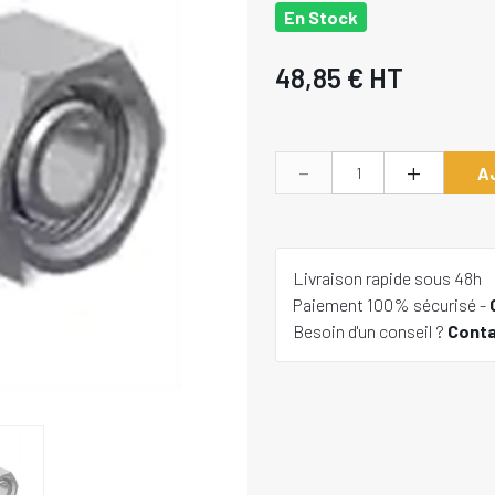
En Stock
48,85 €
HT
-
+
A
Livraison rapide sous 48h
Paiement 100% sécurisé -
Besoin d'un conseil ?
Cont