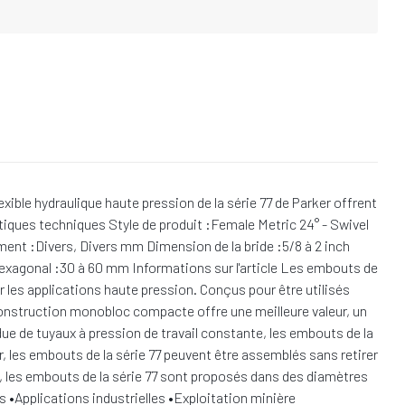
ible hydraulique haute pression de la série 77 de Parker offrent
tiques techniques Style de produit :Female Metric 24° - Swivel
dement :Divers, Divers mm Dimension de la bride :5/8 à 2 inch
 hexagonal :30 à 60 mm Informations sur l'article Les embouts de
 les applications haute pression. Conçus pour être utilisés
 construction monobloc compacte offre une meilleure valeur, un
ue de tuyaux à pression de travail constante, les embouts de la
r, les embouts de la série 77 peuvent être assemblés sans retirer
, les embouts de la série 77 sont proposés dans des diamètres
 •Applications industrielles •Exploitation minière