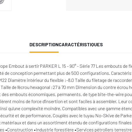
DESCRIPTION
CARACTÉRISTIQUES
rope Embout à sertir PARKER L 15 - 90° - Série 77 Les embouts de flex
ité de conception permettant plus de 500 configurations. Caractéris
M22 Diamètre intérieur du flexible :-8.0 Taille du filetage de raccor
r Taille de l'écrou hexagonal :27 à 70 mm Dimension du contre écrou
 sont des embouts économiques, permanents, de type bite-the-wire pour
ièrent moins de force d'insertion et sont faciles à assembler. Leur
, ainsi qu'une complexité moindre. Compatibles avec une gamme étend
 sécurité et de performance. Couplés avec le tuyau No-Skive de Parke
 matériaux et dans un assortiment étendu de configurations finales
s •Construction •Industrie forestière •Services pétroliers terrestres