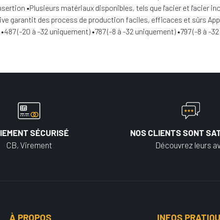
nsertion •Plusieurs matériaux disponibles, tels que l'acier et l'aci
e garantit des process de production faciles, efficaces et sûrs Appli
) •487 (-20 à -32 uniquement) •787 (-8 à -32 uniquement) •797 (-8 à -
IEMENT SÉCURISÉ
NOS CLIENTS SONT SAT
CB, Virement
Découvrez leurs av
À PROPOS
INFOS PRATIQ