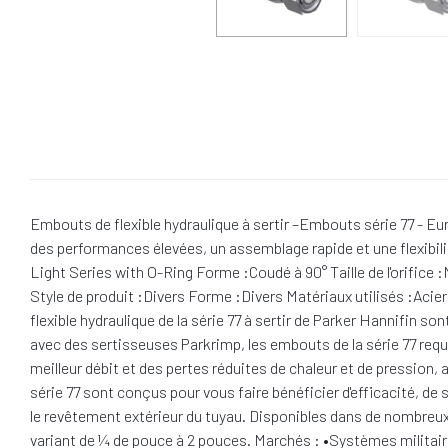
Embouts de flexible hydraulique à sertir –Embouts série 77 - Eu
des performances élevées, un assemblage rapide et une flexibil
Light Series with O-Ring Forme :Coudé à 90° Taille de l'orifice :
Style de produit :Divers Forme :Divers Matériaux utilisés :Acie
flexible hydraulique de la série 77 à sertir de Parker Hannifin
avec des sertisseuses Parkrimp, les embouts de la série 77 requ
meilleur débit et des pertes réduites de chaleur et de pression
série 77 sont conçus pour vous faire bénéficier d'efficacité, de
le revêtement extérieur du tuyau. Disponibles dans de nombreux
variant de ¼ de pouce à 2 pouces. Marchés : •Systèmes militaire