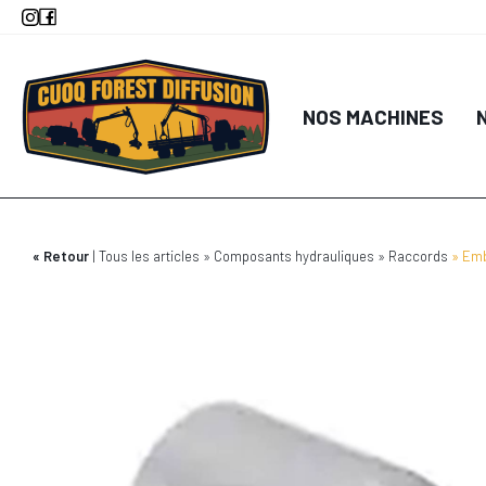
Aller
au
contenu
principal
NOS MACHINES
Retour
Tous les articles
Composants hydrauliques
Raccords
Emb