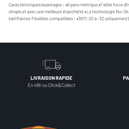
Caractéristiques/avantages : •6 pans métrique •Faible force d'i
simple et avec une meilleure étanchéité •La technologie No-Skiv
lubrifiantes Flexibles compatibles : •387 (-20 à -32 uniquement
LIVRAISON RAPIDE
PA
En 48h ou Click&Collect