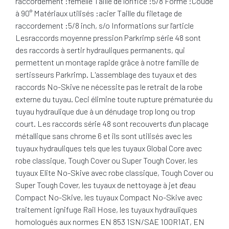
raccordement :femelle Taille de l'orifice :5/8 Forme :Coudé
à 90° Matériaux utilisés :acier Taille du filetage de
raccordement :5/8 inch, s/o Informations sur l'article
Lesraccords moyenne pression Parkrimp série 48 sont
des raccords à sertir hydrauliques permanents, qui
permettent un montage rapide grâce à notre famille de
sertisseurs Parkrimp. L'assemblage des tuyaux et des
raccords No-Skive ne nécessite pas le retrait de la robe
externe du tuyau. Ceci élimine toute rupture prématurée du
tuyau hydraulique due à un dénudage trop long ou trop
court. Les raccords série 48 sont recouverts d'un placage
métallique sans chrome 6 et ils sont utilisés avec les
tuyaux hydrauliques tels que les tuyaux Global Core avec
robe classique, Tough Cover ou Super Tough Cover, les
tuyaux Elite No-Skive avec robe classique, Tough Cover ou
Super Tough Cover, les tuyaux de nettoyage à jet d'eau
Compact No-Skive, les tuyaux Compact No-Skive avec
traitement ignifuge Rail Hose, les tuyaux hydrauliques
homologués aux normes EN 853 1SN/SAE 100R1AT, EN