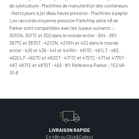
de sylviculture · Machines de manutention des conteneurs
· Nettoyeurs à jet d'eau haute pression · Machines à papier
Les raccords moyenne pression Parkrimp série 48 de
Parker sont compatibles avec les tuyaux suivants : ·
301SN, 301TC et 302 dans le monde entier · 304 · 387,
387TC et 387ST · 421SN, 421RH et 422 dans le monde
entier · 426 et 436 · 441 et 441RH · 451TC · 461LT · 462,
462CLF, 462TC et 462ST · 471TC et 472TC · 477 et 477ST ·
487, 487TC et 487ST · 493 · 811 Référence Parker : 1EC48-
10-8
LIVRAISON RAPIDE
En 48h ou Click&Collect