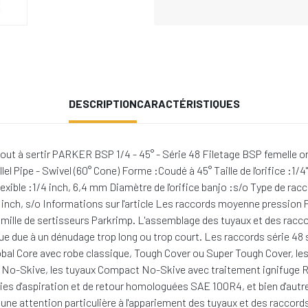
DESCRIPTION
CARACTÉRISTIQUES
à sertir PARKER BSP 1/4 - 45° - Série 48 Filetage BSP femelle orie
 Pipe - Swivel (60° Cone) Forme :Coudé à 45° Taille de l'orifice :1/4"
lexible :1/4 inch, 6,4 mm Diamètre de l'orifice banjo :s/o Type de rac
4 inch, s/o Informations sur l'article Les raccords moyenne pression 
ille de sertisseurs Parkrimp. L'assemblage des tuyaux et des raccor
ue due à un dénudage trop long ou trop court. Les raccords série 48 
Global Core avec robe classique, Tough Cover ou Super Tough Cover, l
ct No-Skive, les tuyaux Compact No-Skive avec traitement ignifuge
d'aspiration et de retour homologuées SAE 100R4, et bien d'autres
 attention particulière à l'appariement des tuyaux et des raccords, 