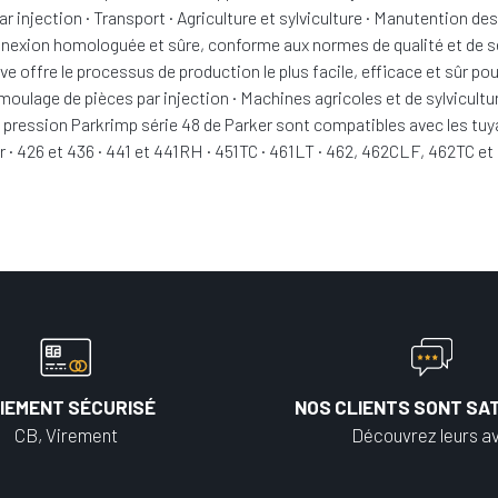
injection · Transport · Agriculture et sylviculture · Manutention de
exion homologuée et sûre, conforme aux normes de qualité et de sécur
ve offre le processus de production le plus facile, efficace et sûr pou
oulage de pièces par injection · Machines agricoles et de sylvicult
pression Parkrimp série 48 de Parker sont compatibles avec les tuyau
· 426 et 436 · 441 et 441RH · 451TC · 461LT · 462, 462CLF, 462TC et 
IEMENT SÉCURISÉ
NOS CLIENTS SONT SAT
CB, Virement
Découvrez leurs av