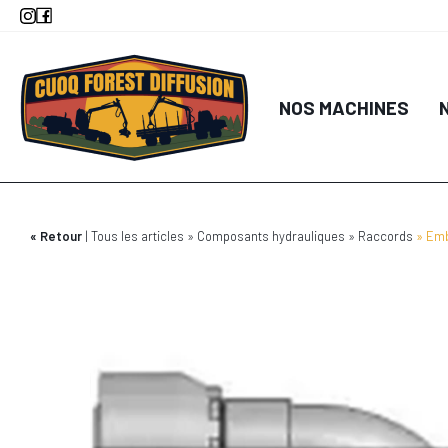
Aller
au
contenu
principal
NOS MACHINES
Retour
Tous les articles
Composants hydrauliques
Raccords
Emb