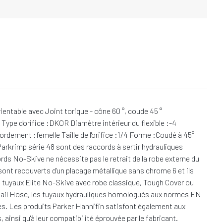
ntable avec Joint torique - cône 60 °, coude 45 °
 Type d'orifice :DKOR Diamètre intérieur du flexible :-4
cordement :femelle Taille de l'orifice :1/4 Forme :Coudé à 45°
Parkrimp série 48 sont des raccords à sertir hydrauliques
ds No-Skive ne nécessite pas le retrait de la robe externe du
sont recouverts d'un placage métallique sans chrome 6 et ils
es tuyaux Elite No-Skive avec robe classique, Tough Cover ou
 Rail Hose, les tuyaux hydrauliques homologués aux normes EN
. Les produits Parker Hannifin satisfont également aux
ainsi qu'à leur compatibilité éprouvée par le fabricant.