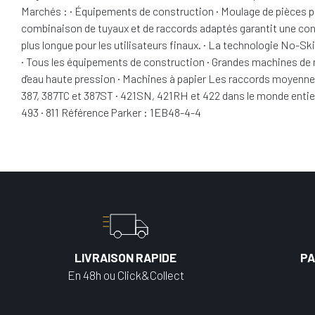
Marchés : · Équipements de construction · Moulage de pièces par 
combinaison de tuyaux et de raccords adaptés garantit une conn
plus longue pour les utilisateurs finaux. · La technologie No-Ski
· Tous les équipements de construction · Grandes machines de m
d'eau haute pression · Machines à papier Les raccords moyenne 
387, 387TC et 387ST · 421SN, 421RH et 422 dans le monde entier 
493 · 811 Référence Parker : 1EB48-4-4
LIVRAISON RAPIDE
PA
En 48h ou Click&Collect