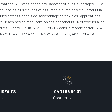
s matériaux · Pâtes et papiers Caractéristiques/avantages : · La
ité les plus élevées et assurant la durée de vie du produit la
r les professionnels de l'assemblage de flexibles. Applications :
ure · Machines de manutention des conteneurs · Nettoyeurs à jet
x suivants : · 301SN, 301TC et 302 dans le monde entier · 304 ·
462ST · 471TC et 472TC · 477 et 477ST · 487, 487TC et 487ST ·
ISFAITS
04 71 66 64 01
is
Contactez-nous