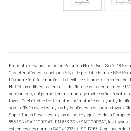
Embouts moyenne pression Parkrimp No-Skive - Série 48 Embout 
Caractéristiques techniques Style de produit :Female BSP Parallel
Diamètre intérieur nominal du flexible :6 Diamètre intérieur du f
Matériaux utilisés :acier Taille du filetage de raccordement :1/
permanents, qui permettent un montage rapide grâce à notre fam
tuyau. Ceci élimine toute rupture prématurée du tuyau hydrauliq
sont utilisés avec les tuyaux hydrauliques tels que les tuyaux 
Super Tough Cover, les tuyaux de nettoyage à jet d'eau Compa
853 1SN/SAE 100R1AT, EN 853 2SN/SAE100R2AT, les tuyauteries 
exigences des normes SAE J1273 et ISO 17165-2, qui accordent une